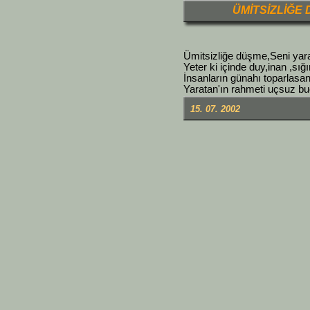
ÜMİTSİZLİĞE
Ümitsizliğe düşme,Seni yara
Yeter ki içinde duy,inan ,sığ
İnsanların günahı toparlasan
Yaratan'ın rahmeti uçsuz bu
15. 07. 2002