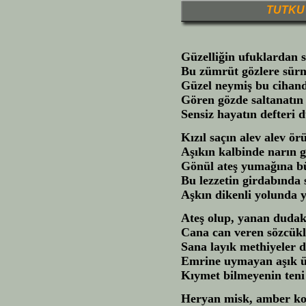
TUTKU
Güzelliğin ufuklardan 
Bu zümrüt gözlere sürm
Güzel neymiş bu cihand
Gören gözde saltanatın
Sensiz hayatın defteri 
Kızıl saçın alev alev ör
Aşıkın kalbinde narın 
Gönül ateş yumağına b
Bu lezzetin girdabında
Aşkın dikenli yolunda 
Ateş olup, yanan dudak
Cana can veren sözcükl
Sana layık methiyeler 
Emrine uymayan aşık ü
Kıymet bilmeyenin teni
Heryan misk, amber k