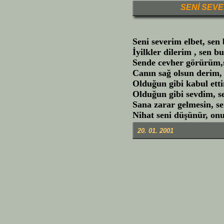
SENİ SEVE
Seni severim elbet, sen
İyilkler dilerim , sen 
Sende cevher görürüm,s
Canın sağ olsun derim,
Olduğun gibi kabul ett
Olduğun gibi sevdim, s
Sana zarar gelmesin, s
Nihat seni düşünür, on
20. 01. 2001