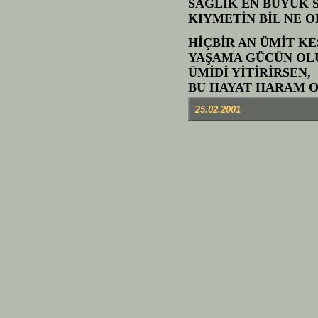
SAĞLIK EN BÜYÜK 
KIYMETİN BİL NE O
HİÇBİR AN ÜMİT KE
YAŞAMA GÜCÜN OL
ÜMİDİ YİTİRİRSEN,
BU HAYAT HARAM O
25.02.2001