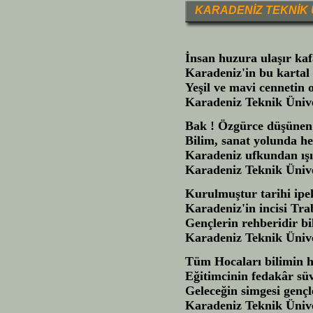
KARADENİZ TEKNİK 
İnsan huzura ulaşır ka
Karadeniz'in bu kartal
Yeşil ve mavi cennetin 
Karadeniz Teknik Ünive
Bak ! Özgürce düşünen 
Bilim, sanat yolunda he
Karadeniz ufkundan ışı
Karadeniz Teknik Ünive
Kurulmuştur tarihi ipe
Karadeniz'in incisi Tr
Gençlerin rehberidir b
Karadeniz Teknik Ünive
Tüm Hocaları bilimin h
Eğitimcinin fedakâr süv
Geleceğin simgesi gençle
Karadeniz Teknik Ünive