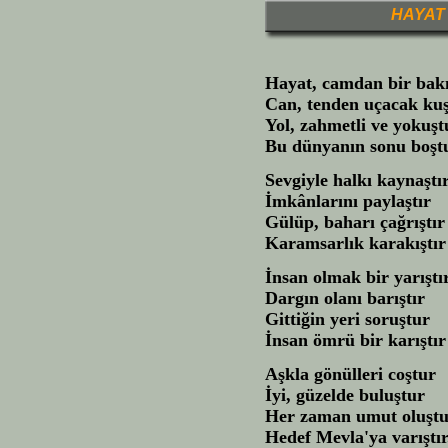
HAYAT
Hayat, camdan bir bakı
Can, tenden uçacak ku
Yol, zahmetli ve yokuşt
Bu dünyanın sonu boşt
Sevgiyle halkı kaynaştı
İmkânlarını paylaştır
Gülüp, baharı çağrıştır
Karamsarlık karakıştır
İnsan olmak bir yarıştı
Dargın olanı barıştır
Gittiğin yeri soruştur
İnsan ömrü bir karıştır
Aşkla gönülleri coştur
İyi, güzelde buluştur
Her zaman umut oluşt
Hedef Mevla'ya varıştır