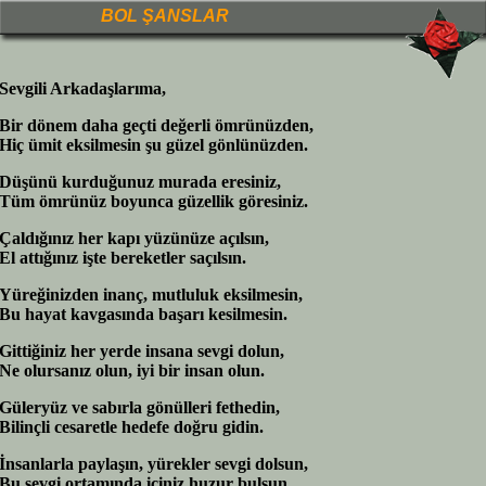
BOL ŞANSLAR
Sevgili Arkadaşlarıma,
Bir dönem daha geçti değerli ömrünüzden,
Hiç ümit eksilmesin şu güzel gönlünüzden.
Düşünü kurduğunuz murada eresiniz,
Tüm ömrünüz boyunca güzellik göresiniz.
Çaldığınız her kapı yüzünüze açılsın,
El attığınız işte bereketler saçılsın.
Yüreğinizden inanç, mutluluk eksilmesin,
Bu hayat kavgasında başarı kesilmesin.
Gittiğiniz her yerde insana sevgi dolun,
Ne olursanız olun, iyi bir insan olun.
Güleryüz ve sabırla gönülleri fethedin,
Bilinçli cesaretle hedefe doğru gidin.
İnsanlarla paylaşın, yürekler sevgi dolsun,
Bu sevgi ortamında içiniz huzur bulsun.